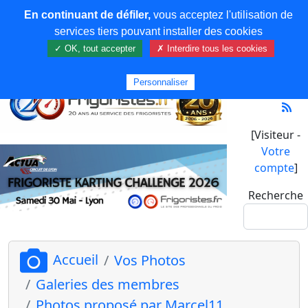
En continuant de défiler,
vous acceptez l'utilisation de
services tiers pouvant installer des cookies
✓ OK, tout accepter
✗ Interdire tous les cookies
Personnaliser
[Visiteur -
Votre
compte
]
Recherche
Accueil
Vos Photos
Galeries des membres
Photos proposé par Marcel11