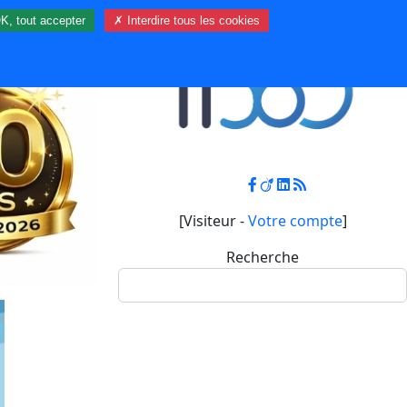
K, tout accepter
✗ Interdire tous les cookies
Contact
Mon compte
[Visiteur -
Votre compte
]
Recherche