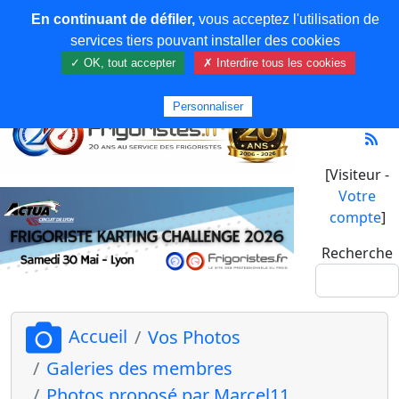
En continuant de défiler,
vous acceptez l'utilisation de
services tiers pouvant installer des cookies
✓ OK, tout accepter
✗ Interdire tous les cookies
Personnaliser
[Visiteur -
Votre
compte
]
Recherche
Accueil
Vos Photos
Galeries des membres
Photos proposé par Marcel11