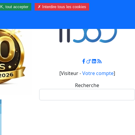
K, tout accepter
✗ Interdire tous les cookies
Contact
Mon compte
[Visiteur -
Votre compte
]
Recherche