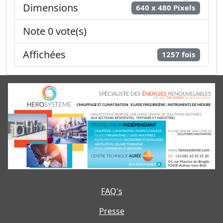
Dimensions
640 x 480 Pixels
Note 0 vote(s)
Affichées
1257 fois
FAQ's
Presse