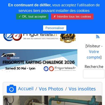
En continuant de défiler,
vous acceptez l'utilisation de
services tiers pouvant installer des cookies
✓ OK, tout accepter
✗ Interdire tous les cookies
Personnaliser
[Visiteur -
Votre
compte
]
Recherche
Accueil
Vos Photos
Vos insolites