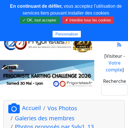
En continuant de défiler,
vous acceptez l'utilisation de
services tiers pouvant installer des cookies
✓ OK, tout accepter
✗ Interdire tous les cookies
Personnaliser
[Visiteur -
Votre
compte
]
Recherche
Accueil
Vos Photos
Galeries des membres
Photos proposés par Sylv1_13