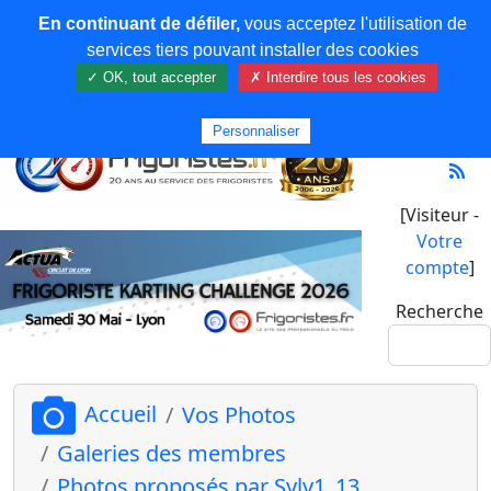
En continuant de défiler,
vous acceptez l'utilisation de
services tiers pouvant installer des cookies
✓ OK, tout accepter
✗ Interdire tous les cookies
Personnaliser
[Visiteur -
Votre
compte
]
Recherche
Accueil
Vos Photos
Galeries des membres
Photos proposés par Sylv1_13