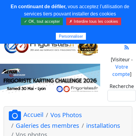
En continuant de défiler,
vous acceptez l'utilisation de
services tiers pouvant installer des cookies
✓ OK, tout accepter
✗ Interdire tous les cookies
Personnaliser
[Visiteur -
Votre
compte
]
Recherche
Accueil
Vos Photos
Galeries des membres
installations
Vos photos