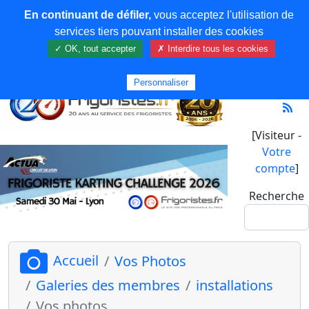
En continuant de défiler,
vous acceptez l'utilisation de
services tiers pouvant installer des cookies
✓ OK, tout accepter
✗ Interdire tous les cookies
Personnaliser
[Visiteur -
Votre
compte
]
Recherche
Accueil
Vos Photos
Galeries des membres
installations
Vos photos