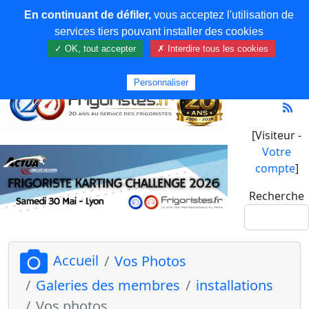
En continuant de défiler,
vous acceptez l'utilisation de
services tiers pouvant installer des cookies
✓ OK, tout accepter
✗ Interdire tous les cookies
Personnaliser
[Visiteur -
Votre
compte
]
Recherche
Accueil
Vos Photos
Galeries des membres
installations
Vos photos