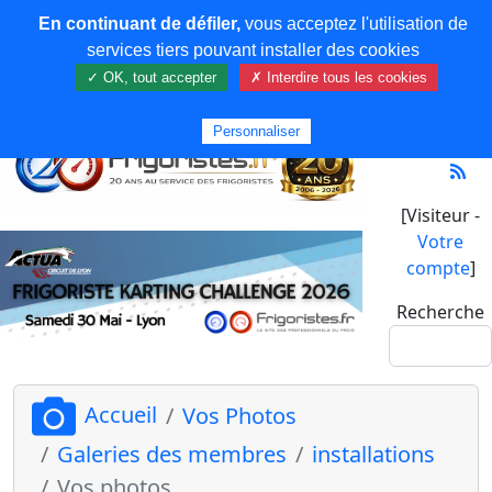
En continuant de défiler,
vous acceptez l'utilisation de
services tiers pouvant installer des cookies
✓ OK, tout accepter
✗ Interdire tous les cookies
Personnaliser
[Visiteur -
Votre
compte
]
Recherche
Accueil
Vos Photos
Galeries des membres
installations
Vos photos