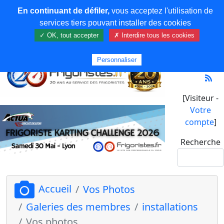
En continuant de défiler,
vous acceptez l'utilisation de
services tiers pouvant installer des cookies
✓ OK, tout accepter
✗ Interdire tous les cookies
Personnaliser
[Visiteur -
Votre
compte
]
Recherche
Accueil
Vos Photos
Galeries des membres
installations
Vos photos