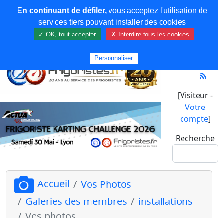
En continuant de défiler,
vous acceptez l'utilisation de
services tiers pouvant installer des cookies
✓ OK, tout accepter
✗ Interdire tous les cookies
Personnaliser
[Visiteur -
Votre
compte
]
Recherche
Accueil
Vos Photos
Galeries des membres
installations
Vos photos