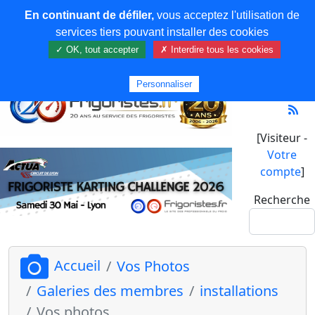
En continuant de défiler,
vous acceptez l'utilisation de
services tiers pouvant installer des cookies
✓ OK, tout accepter
✗ Interdire tous les cookies
Personnaliser
[Visiteur -
Votre
compte
]
Recherche
Accueil
Vos Photos
Galeries des membres
installations
Vos photos