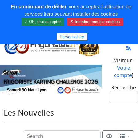
En continuant de défiler,
vous acceptez l'utilisation de
services tiers pouvant installer des cookies
✓ OK, tout accepter
✗ Interdire tous les cookies
Personnaliser
[Visiteur -
Votre
compte
]
Recherche
Les Nouvelles