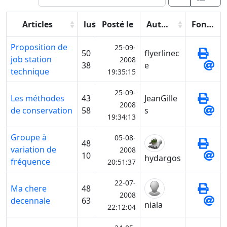
Articles
lus
Posté le
Auteur
Fonctions
Proposition de
25-09-
50
flyerlinec
job station
2008
38
e
technique
19:35:15
25-09-
Les méthodes
43
JeanGille
2008
de conservation
58
s
19:34:13
Groupe à
05-08-
48
variation de
2008
10
hydargos
fréquence
20:51:37
22-07-
Ma chere
48
2008
decennale
63
niala
22:12:04