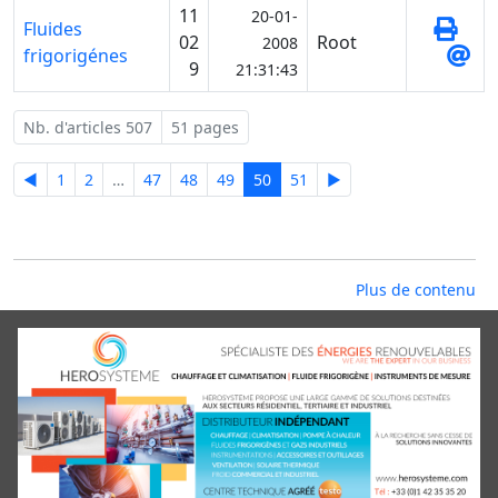
11
20-01-
Fluides
02
Root
2008
frigorigénes
9
21:31:43
Nb. d'articles 507
51 pages
◄
1
2
…
47
48
49
50
51
►
Plus de contenu