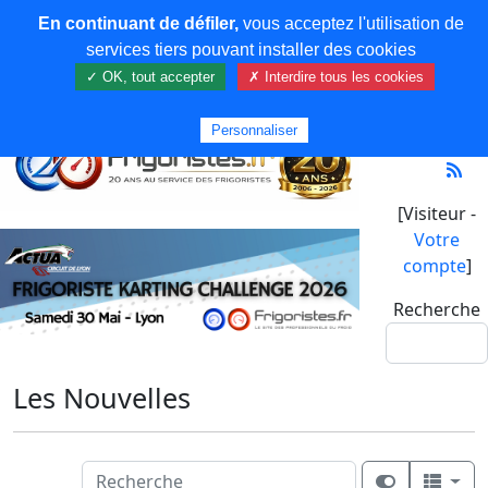
En continuant de défiler,
vous acceptez l'utilisation de
services tiers pouvant installer des cookies
✓ OK, tout accepter
✗ Interdire tous les cookies
Personnaliser
[Visiteur -
Votre
compte
]
Recherche
Les Nouvelles