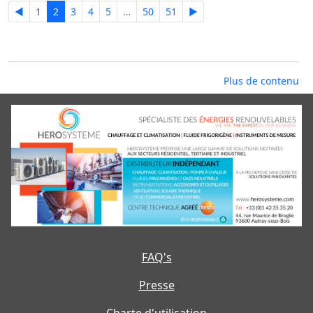
◄
1
2
3
4
5
…
50
51
►
Plus de contenu
FAQ's
Presse
Charte d'utilisation