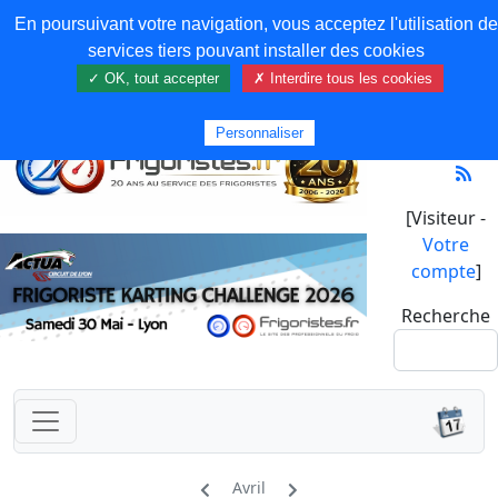
En poursuivant votre navigation, vous acceptez l'utilisation de
services tiers pouvant installer des cookies
✓ OK, tout accepter
✗ Interdire tous les cookies
Personnaliser
[Visiteur -
Votre
compte
]
Recherche
Avril