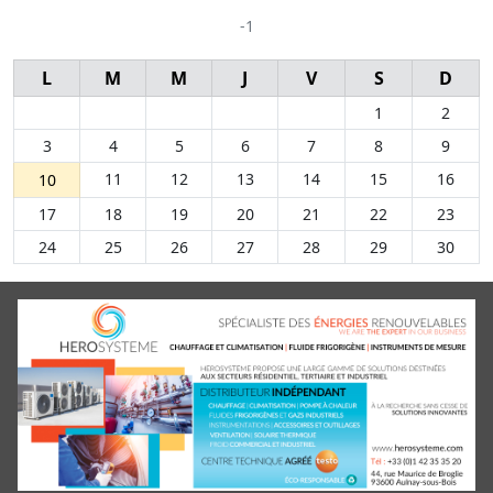
-1
L
M
M
J
V
S
D
1
2
3
4
5
6
7
8
9
11
12
13
14
15
16
10
17
18
19
20
21
22
23
24
25
26
27
28
29
30