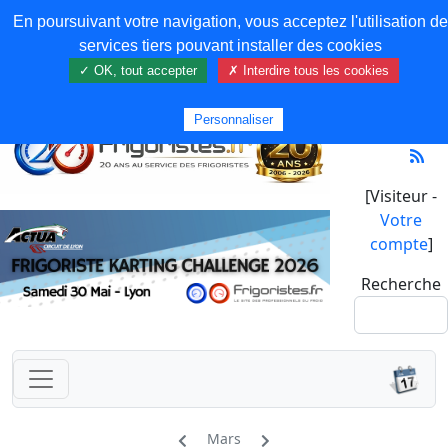
En poursuivant votre navigation, vous acceptez l'utilisation de
services tiers pouvant installer des cookies
✓ OK, tout accepter
✗ Interdire tous les cookies
Personnaliser
[Visiteur -
Votre
compte
]
Recherche
Mars