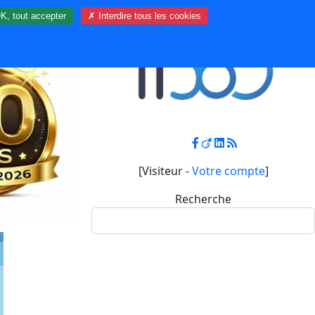
K, tout accepter
✗ Interdire tous les cookies
Contact
Mon compte
[Visiteur -
Votre compte
]
Recherche