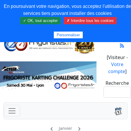
En poursuivant votre navigation, vous acceptez l'utilisation de
services tiers pouvant installer des cookies
✓ OK, tout accepter
✗ Interdire tous les cookies
Personnaliser
[Visiteur -
Votre
compte
]
Recherche
Janvier