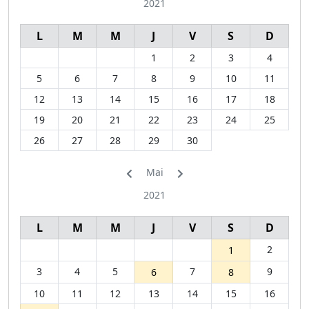
2021
L
M
M
J
V
S
D
1
2
3
4
5
6
7
8
9
10
11
12
13
14
15
16
17
18
19
20
21
22
23
24
25
26
27
28
29
30
Mai
2021
L
M
M
J
V
S
D
2
1
3
4
5
7
9
6
8
10
11
12
13
14
15
16