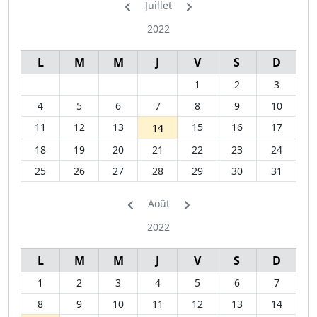
Juillet
2022
L
M
M
J
V
S
D
1
2
3
4
5
6
7
8
9
10
11
12
13
15
16
17
14
18
19
20
21
22
23
24
25
26
27
28
29
30
31
Août
2022
L
M
M
J
V
S
D
1
2
3
4
5
6
7
8
9
10
11
12
13
14