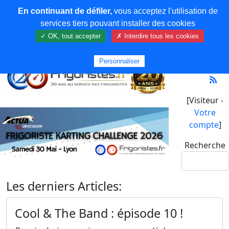
En continuant de défiler,
vous acceptez l'utilisation de
services tiers pouvant installer des cookies
✓ OK, tout accepter
✗ Interdire tous les cookies
Personnaliser
[Visiteur -
Votre
compte
]
Recherche
Les derniers Articles:
Cool & The Band : épisode 10 !