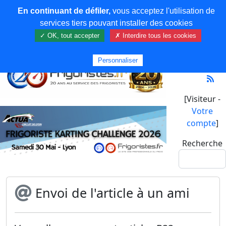
En continuant de défiler,
vous acceptez l'utilisation de
services tiers pouvant installer des cookies
✓ OK, tout accepter
✗ Interdire tous les cookies
Personnaliser
[Visiteur -
Votre
compte
]
Recherche
Envoi de l'article à un ami