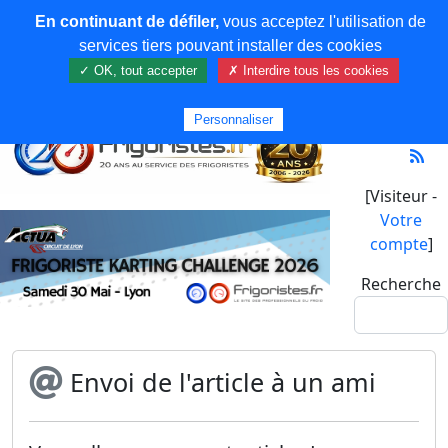
En continuant de défiler,
vous acceptez l'utilisation de
services tiers pouvant installer des cookies
✓ OK, tout accepter
✗ Interdire tous les cookies
Personnaliser
[Visiteur -
Votre
compte
]
Recherche
Envoi de l'article à un ami