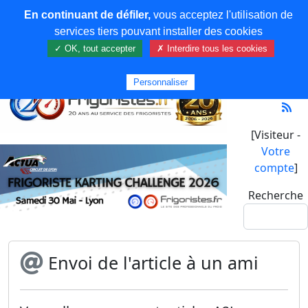
En continuant de défiler,
vous acceptez l'utilisation de
services tiers pouvant installer des cookies
✓ OK, tout accepter
✗ Interdire tous les cookies
Personnaliser
[Visiteur -
Votre
compte
]
Recherche
Envoi de l'article à un ami