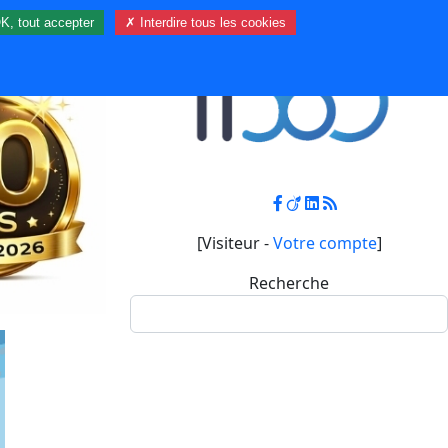
K, tout accepter
✗ Interdire tous les cookies
Contact
Mon compte
[Visiteur -
Votre compte
]
Recherche