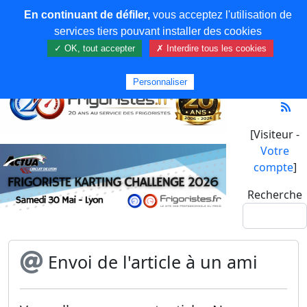
En continuant de défiler,
vous acceptez l'utilisation de
services tiers pouvant installer des cookies
✓ OK, tout accepter
✗ Interdire tous les cookies
Personnaliser
[Visiteur -
Votre
compte
]
Recherche
Envoi de l'article à un ami