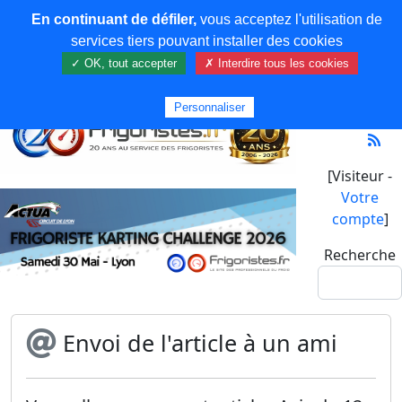
En continuant de défiler,
vous acceptez l'utilisation de
services tiers pouvant installer des cookies
✓ OK, tout accepter
✗ Interdire tous les cookies
Personnaliser
[Visiteur -
Votre
compte
]
Recherche
Envoi de l'article à un ami