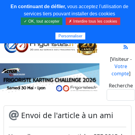
En continuant de défiler,
vous acceptez l'utilisation de
services tiers pouvant installer des cookies
✓ OK, tout accepter
✗ Interdire tous les cookies
Personnaliser
[Visiteur -
Votre
compte
]
Recherche
Envoi de l'article à un ami