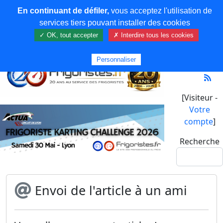
En continuant de défiler,
vous acceptez l'utilisation de
services tiers pouvant installer des cookies
✓ OK, tout accepter
✗ Interdire tous les cookies
Personnaliser
[Visiteur -
Votre
compte
]
Recherche
Envoi de l'article à un ami