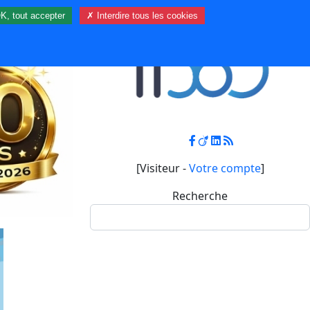
K, tout accepter
✗ Interdire tous les cookies
Contact
Mon compte
[Visiteur -
Votre compte
]
Recherche