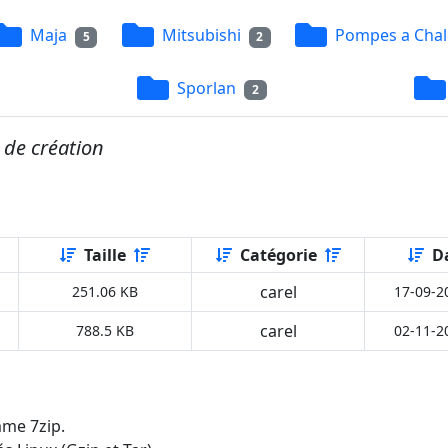
Maja
Mitsubishi
Pompes a Chal
5
2
Sporlan
2
 de création
Taille
Catégorie
D
carel
251.06 KB
17-09-2
carel
788.5 KB
02-11-2
mme 7zip.