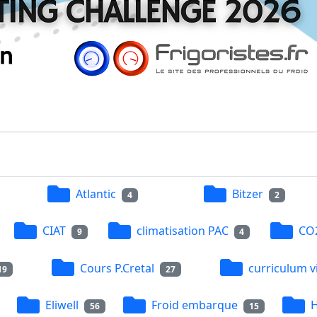
Atlantic
Bitzer
4
2
CIAT
climatisation PAC
CO
9
4
Cours P.Cretal
curriculum v
19
27
Eliwell
Froid embarque
H
56
15