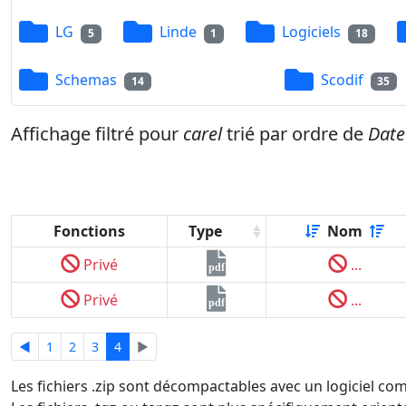
LG
Linde
Logiciels
5
1
18
Schemas
Scodif
14
35
Affichage filtré pour
carel
trié par ordre de
Date
Fonctions
Type
Nom
Privé
...
pdf
Privé
...
pdf
◄
1
2
3
4
►
Les fichiers .zip sont décompactables avec un logiciel co