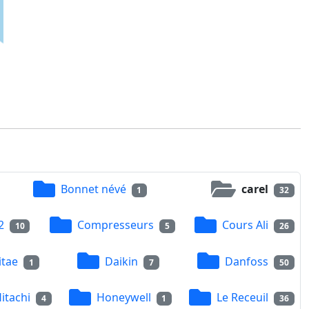
Bonnet névé
carel
1
32
2
Compresseurs
Cours Ali
10
5
26
itae
Daikin
Danfoss
1
7
50
itachi
Honeywell
Le Receuil
4
1
36