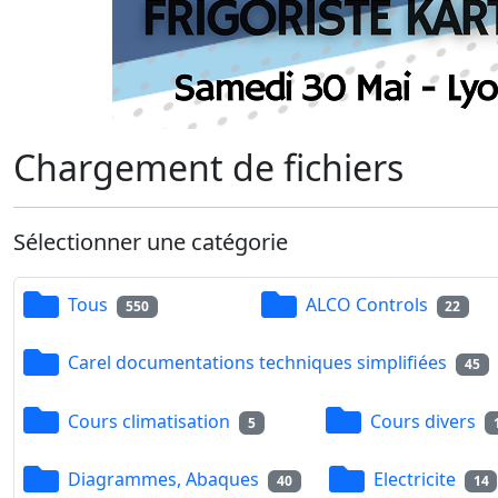
Chargement de fichiers
Sélectionner une catégorie
Tous
ALCO Controls
550
22
Carel documentations techniques simplifiées
45
Cours climatisation
Cours divers
5
Diagrammes, Abaques
Electricite
40
14