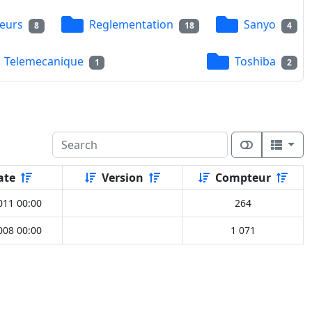
eurs
Reglementation
Sanyo
8
18
4
Telemecanique
Toshiba
1
2
ate
Version
Compteur
011 00:00
264
008 00:00
1 071