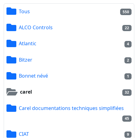
Tous
550
ALCO Controls
22
Atlantic
4
Bitzer
2
Bonnet névé
1
carel
32
Carel documentations techniques simplifiées
45
CIAT
9