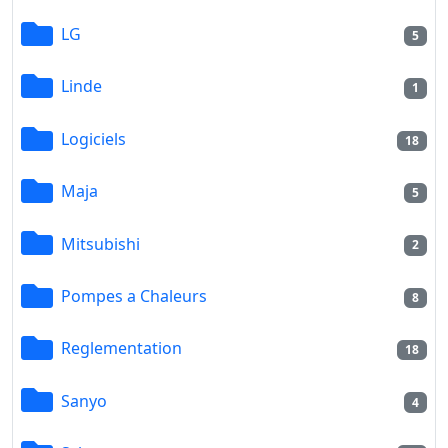
LG
5
Linde
1
Logiciels
18
Maja
5
Mitsubishi
2
Pompes a Chaleurs
8
Reglementation
18
Sanyo
4