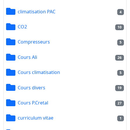
climatisation PAC
4
CO2
10
Compresseurs
5
Cours Ali
26
Cours climatisation
5
Cours divers
19
Cours P.Cretal
27
curriculum vitae
1