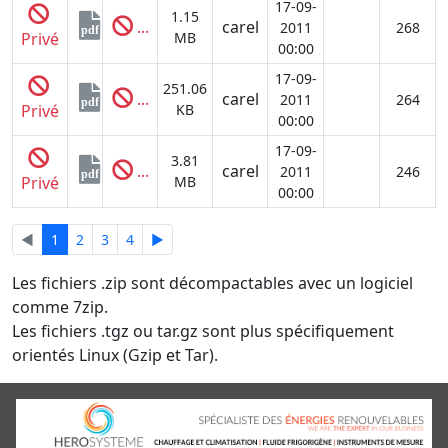
17-09-
1.15
...
carel
2011
268
pdf
Privé
MB
00:00
17-09-
251.06
...
carel
2011
264
pdf
Privé
KB
00:00
17-09-
3.81
...
carel
2011
246
pdf
Privé
MB
00:00
◄
1
2
3
4
►
Les fichiers .zip sont décompactables avec un logiciel
comme 7zip.
Les fichiers .tgz ou tar.gz sont plus spécifiquement
orientés Linux (Gzip et Tar).