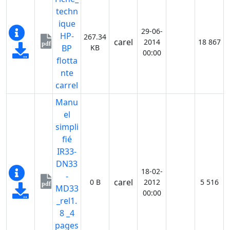
techn
ique
29-06-
HP-
267.34
carel
2014
18 867
pdf
BP
KB
00:00
flotta
nte
carrel
Manu
el
simpli
fié
IR33-
DN33
18-02-
-
carel
0 B
2012
5 516
pdf
MD33
00:00
_rel1.
8 _4
pages