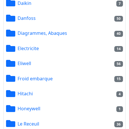
Daikin
7
Danfoss
50
Diagrammes, Abaques
40
Electricite
14
Eliwell
56
Froid embarque
15
Hitachi
4
Honeywell
1
Le Receuil
36