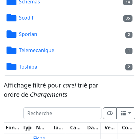
Schemas
14
Scodif
35
Sporlan
2
Telemecanique
1
Toshiba
2
Affichage filtré pour
carel
trié par
ordre de
Chargements
Fonctions
Type
Nom
Taille
Catégorie
Date
Version
Compteur
Fiche_