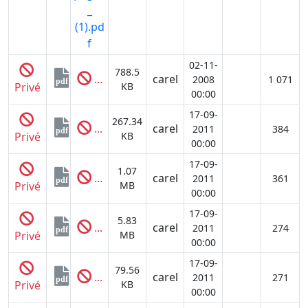
_
(1).pd
f
02-11-
788.5
...
carel
2008
1 071
pdf
Privé
KB
00:00
17-09-
267.34
...
carel
2011
384
pdf
Privé
KB
00:00
17-09-
1.07
...
carel
2011
361
pdf
Privé
MB
00:00
17-09-
5.83
...
carel
2011
274
pdf
Privé
MB
00:00
17-09-
79.56
...
carel
2011
271
pdf
Privé
KB
00:00