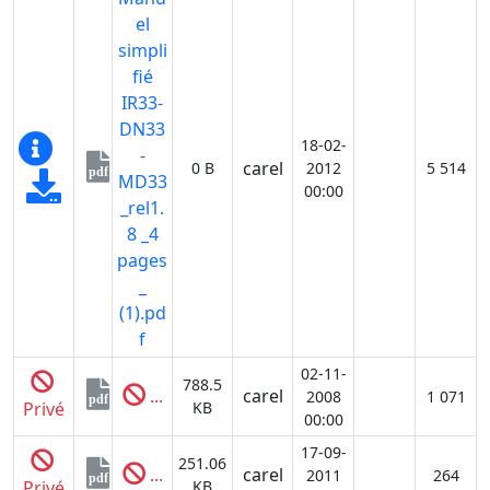
el
simpli
fié
IR33-
DN33
18-02-
-
carel
0 B
2012
5 514
pdf
MD33
00:00
_rel1.
8 _4
pages
_
(1).pd
f
02-11-
788.5
...
carel
2008
1 071
pdf
Privé
KB
00:00
17-09-
251.06
...
carel
2011
264
pdf
Privé
KB