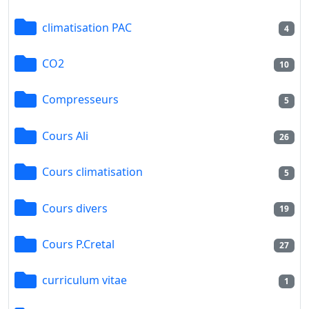
climatisation PAC
4
CO2
10
Compresseurs
5
Cours Ali
26
Cours climatisation
5
Cours divers
19
Cours P.Cretal
27
curriculum vitae
1