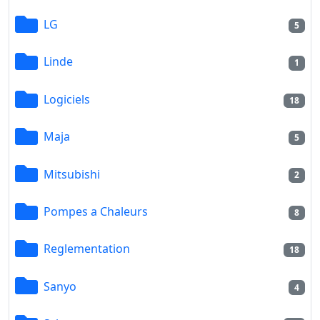
LG
5
Linde
1
Logiciels
18
Maja
5
Mitsubishi
2
Pompes a Chaleurs
8
Reglementation
18
Sanyo
4