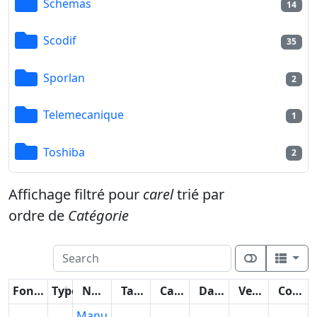
Schemas
14
Scodif
35
Sporlan
2
Telemecanique
1
Toshiba
2
Affichage filtré pour
carel
trié par
ordre de
Catégorie
Fonctions
Type
Nom
Taille
Catégorie
Date
Version
Compteur
Manu