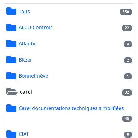
Tous
550
ALCO Controls
22
Atlantic
4
Bitzer
2
Bonnet névé
1
carel
32
Carel documentations techniques simplifiées
45
CIAT
9