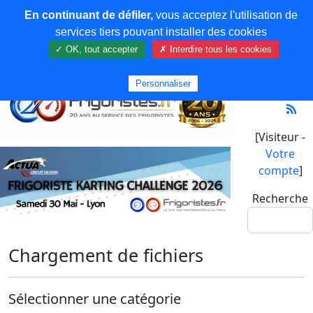
En continuant de défiler,
vous acceptez l'utilisation de
services tiers pouvant installer des cookies
✓ OK, tout accepter
✗ Interdire tous les cookies
Personnaliser
[Visiteur -
Votre
compte
]
Recherche
Chargement de fichiers
Sélectionner une catégorie