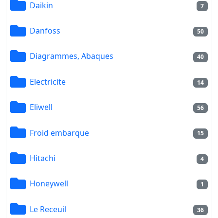
Daikin
7
Danfoss
50
Diagrammes, Abaques
40
Electricite
14
Eliwell
56
Froid embarque
15
Hitachi
4
Honeywell
1
Le Receuil
36