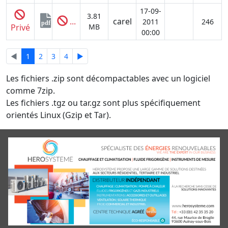
17-09-
3.81
...
carel
2011
246
pdf
Privé
MB
00:00
◄
1
2
3
4
►
Les fichiers .zip sont décompactables avec un logiciel
comme 7zip.
Les fichiers .tgz ou tar.gz sont plus spécifiquement
orientés Linux (Gzip et Tar).