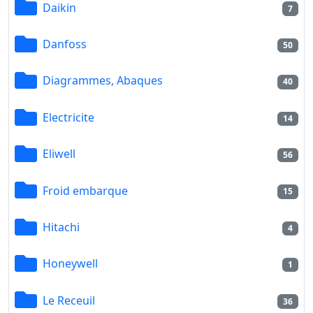
Daikin
7
Danfoss
50
Diagrammes, Abaques
40
Electricite
14
Eliwell
56
Froid embarque
15
Hitachi
4
Honeywell
1
Le Receuil
36