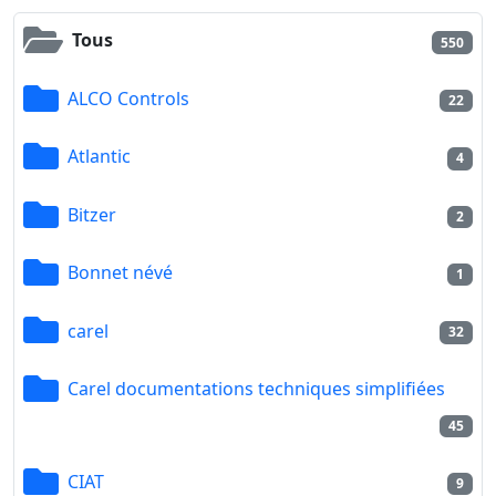
Tous
550
ALCO Controls
22
Atlantic
4
Bitzer
2
Bonnet névé
1
carel
32
Carel documentations techniques simplifiées
45
CIAT
9