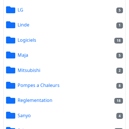
LG
5
Linde
1
Logiciels
18
Maja
5
Mitsubishi
2
Pompes a Chaleurs
8
Reglementation
18
Sanyo
4