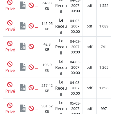
04-03-
64.93
...
Receu
2007
pdf
1 552
pdf
Privé
KB
00:00
il
Le
04-03-
145.95
...
Receu
2007
pdf
1 089
pdf
Privé
KB
00:00
il
Le
04-03-
42.8
...
Receu
2007
pdf
741
pdf
Privé
KB
00:00
il
Le
04-03-
198.9
...
Receu
2007
pdf
1 265
pdf
Privé
KB
00:00
il
Le
04-03-
217.42
...
Receu
2007
pdf
1 698
pdf
Privé
KB
00:00
il
Le
05-03-
901.52
...
Receu
2007
pdf
997
pdf
Privé
KB
00:00