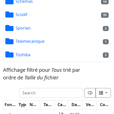
Schemas
14
Scodif
35
Sporlan
2
Telemecanique
1
Toshiba
2
Affichage filtré pour
Tous
trié par
ordre de
Taille du fichier
Fonctions
Type
Nom
Taille
Catégorie
Date
Version
Compteur
Le