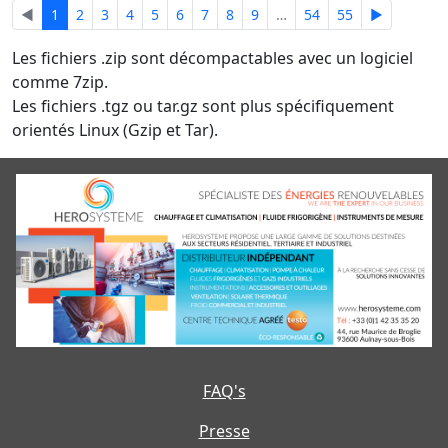
◄
1
2
3
4
5
6
7
8
9
…
54
55
►
Les fichiers .zip sont décompactables avec un logiciel
comme 7zip.
Les fichiers .tgz ou tar.gz sont plus spécifiquement
orientés Linux (Gzip et Tar).
FAQ's
Presse