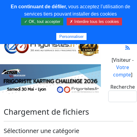
En continuant de défiler,
vous acceptez l'utilisation de
services tiers pouvant installer des cookies
✓ OK, tout accepter
✗ Interdire tous les cookies
Personnaliser
[Visiteur -
Votre
compte
]
Recherche
Chargement de fichiers
Sélectionner une catégorie