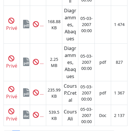
il
Diagr
amm
05-03-
168.88
...
es,
2007
1 474
pdf
Privé
KB
00:00
Abaq
ues
Diagr
amm
05-03-
2.25
...
es,
2007
pdf
827
pdf
Privé
MB
00:00
Abaq
ues
Cours
05-03-
235.99
...
P.Cret
2007
pdf
1 367
pdf
Privé
KB
00:00
al
05-03-
Cours
539.5
...
2007
Doc
2 137
doc
Privé
KB
Ali
00:00