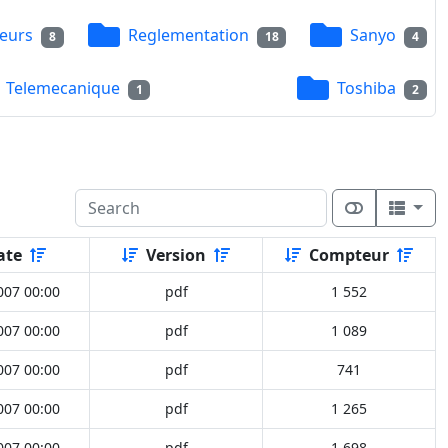
eurs
Reglementation
Sanyo
8
18
4
Telemecanique
Toshiba
1
2
ate
Version
Compteur
007 00:00
pdf
1 552
007 00:00
pdf
1 089
007 00:00
pdf
741
007 00:00
pdf
1 265
007 00:00
pdf
1 698