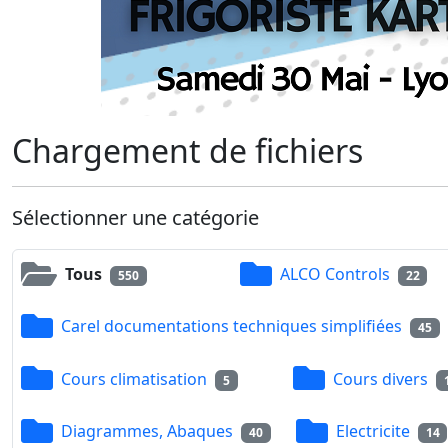
Chargement de fichiers
Sélectionner une catégorie
Tous
ALCO Controls
550
22
Carel documentations techniques simplifiées
45
Cours climatisation
Cours divers
5
Diagrammes, Abaques
Electricite
40
14