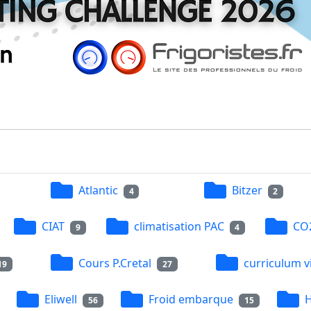
Atlantic
Bitzer
4
2
CIAT
climatisation PAC
CO
9
4
Cours P.Cretal
curriculum v
19
27
Eliwell
Froid embarque
H
56
15