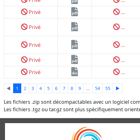
pdf
Privé
...
pdf
Privé
...
pdf
Privé
...
pdf
Privé
...
pdf
Privé
...
doc
◄
1
2
3
4
5
6
7
8
9
…
54
55
►
Les fichiers .zip sont décompactables avec un logiciel co
Les fichiers .tgz ou tar.gz sont plus spécifiquement orienté