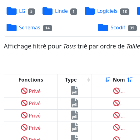
LG
Linde
Logiciels
5
1
18
Schemas
Scodif
14
35
Affichage filtré pour
Tous
trié par ordre de
Taill
Fonctions
Type
Nom
Privé
...
pdf
Privé
...
pdf
Privé
...
pdf
Privé
...
pdf
Privé
...