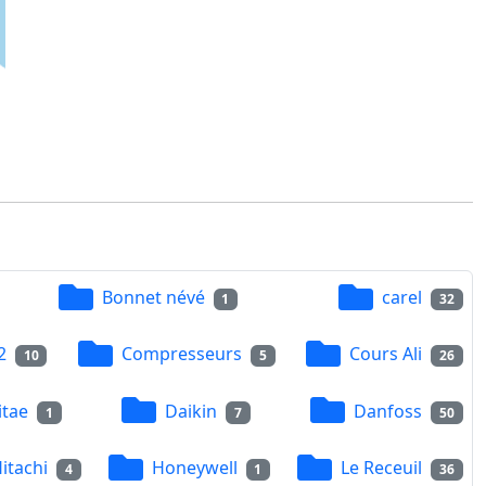
Bonnet névé
carel
1
32
2
Compresseurs
Cours Ali
10
5
26
itae
Daikin
Danfoss
1
7
50
itachi
Honeywell
Le Receuil
4
1
36