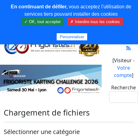
En continuant de défiler,
vous acceptez l'utilisation de
services tiers pouvant installer des cookies
✓ OK, tout accepter
✗ Interdire tous les cookies
Personnaliser
[Visiteur -
Votre
compte
]
Recherche
Chargement de fichiers
Sélectionner une catégorie