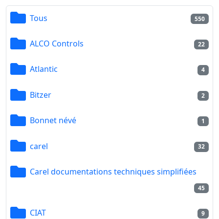
Tous
550
ALCO Controls
22
Atlantic
4
Bitzer
2
Bonnet névé
1
carel
32
Carel documentations techniques simplifiées
45
CIAT
9