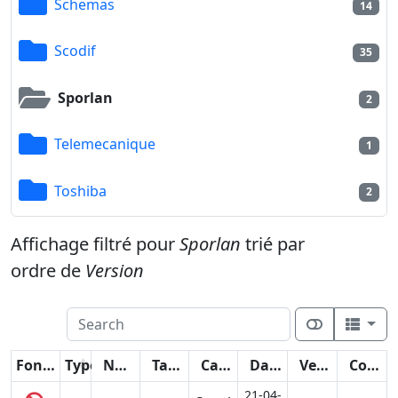
Schemas
14
Scodif
35
Sporlan
2
Telemecanique
1
Toshiba
2
Affichage filtré pour
Sporlan
trié par
ordre de
Version
Fonctions
Type
Nom
Taille
Catégorie
Date
Version
Compteur
21-04-