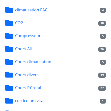
climatisation PAC
4
CO2
10
Compresseurs
5
Cours Ali
26
Cours climatisation
5
Cours divers
19
Cours P.Cretal
27
curriculum vitae
1