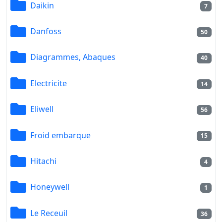
Daikin
7
Danfoss
50
Diagrammes, Abaques
40
Electricite
14
Eliwell
56
Froid embarque
15
Hitachi
4
Honeywell
1
Le Receuil
36