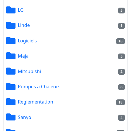
LG
5
Linde
1
Logiciels
18
Maja
5
Mitsubishi
2
Pompes a Chaleurs
8
Reglementation
18
Sanyo
4