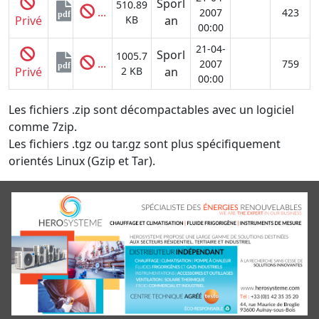
Sporl
510.89
...
2007
423
pdf
Privé
KB
an
00:00
21-04-
Sporl
1005.7
...
2007
759
pdf
Privé
2 KB
an
00:00
Les fichiers .zip sont décompactables avec un logiciel
comme 7zip.
Les fichiers .tgz ou tar.gz sont plus spécifiquement
orientés Linux (Gzip et Tar).