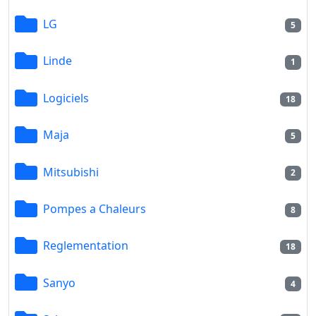
LG
5
Linde
1
Logiciels
18
Maja
5
Mitsubishi
2
Pompes a Chaleurs
8
Reglementation
18
Sanyo
4