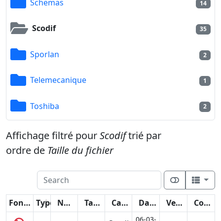
Schemas
14
Scodif
35
Sporlan
2
Telemecanique
1
Toshiba
2
Affichage filtré pour
Scodif
trié par
ordre de
Taille du fichier
Fonctions
Type
Nom
Taille
Catégorie
Date
Version
Compteur
06-03-