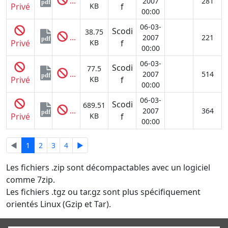
...
2007
281
pdf
Privé
KB
f
00:00
06-03-
Scodi
38.75
...
2007
221
pdf
Privé
KB
f
00:00
06-03-
Scodi
77.5
...
2007
514
pdf
Privé
KB
f
00:00
06-03-
Scodi
689.51
...
2007
364
pdf
Privé
KB
f
00:00
◄
1
2
3
4
►
Les fichiers .zip sont décompactables avec un logiciel
comme 7zip.
Les fichiers .tgz ou tar.gz sont plus spécifiquement
orientés Linux (Gzip et Tar).