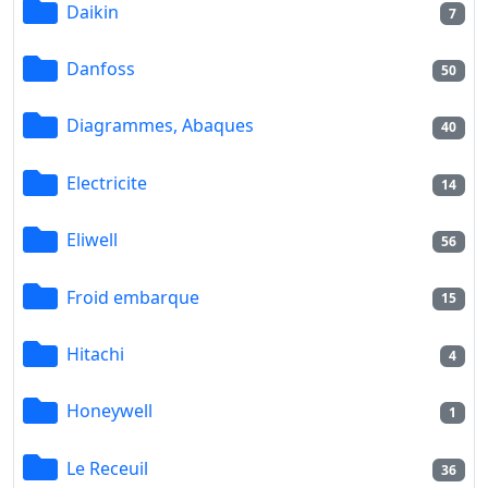
Daikin
7
Danfoss
50
Diagrammes, Abaques
40
Electricite
14
Eliwell
56
Froid embarque
15
Hitachi
4
Honeywell
1
Le Receuil
36