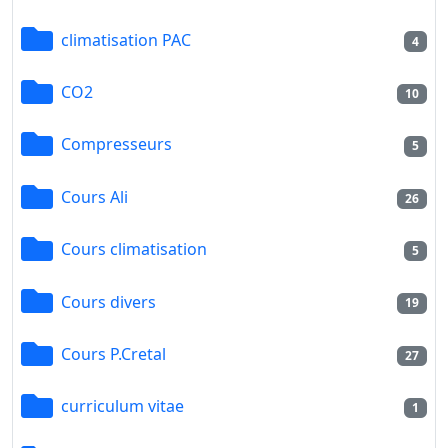
climatisation PAC
4
CO2
10
Compresseurs
5
Cours Ali
26
Cours climatisation
5
Cours divers
19
Cours P.Cretal
27
curriculum vitae
1