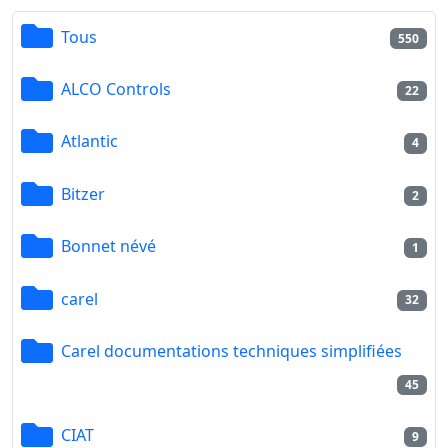
Tous
550
ALCO Controls
22
Atlantic
4
Bitzer
2
Bonnet névé
1
carel
32
Carel documentations techniques simplifiées
45
CIAT
9