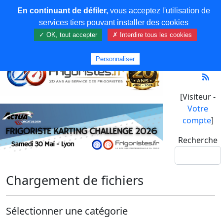
En continuant de défiler,
vous acceptez l'utilisation de
services tiers pouvant installer des cookies
✓ OK, tout accepter
✗ Interdire tous les cookies
Personnaliser
[Visiteur -
Votre
compte
]
Recherche
Chargement de fichiers
Sélectionner une catégorie