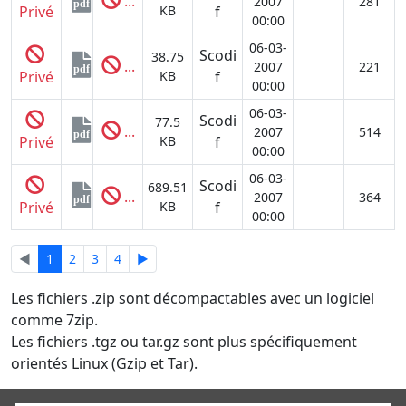
...
2007
281
pdf
Privé
KB
f
00:00
06-03-
Scodi
38.75
...
2007
221
pdf
Privé
KB
f
00:00
06-03-
Scodi
77.5
...
2007
514
pdf
Privé
KB
f
00:00
06-03-
Scodi
689.51
...
2007
364
pdf
Privé
KB
f
00:00
◄
1
2
3
4
►
Les fichiers .zip sont décompactables avec un logiciel
comme 7zip.
Les fichiers .tgz ou tar.gz sont plus spécifiquement
orientés Linux (Gzip et Tar).