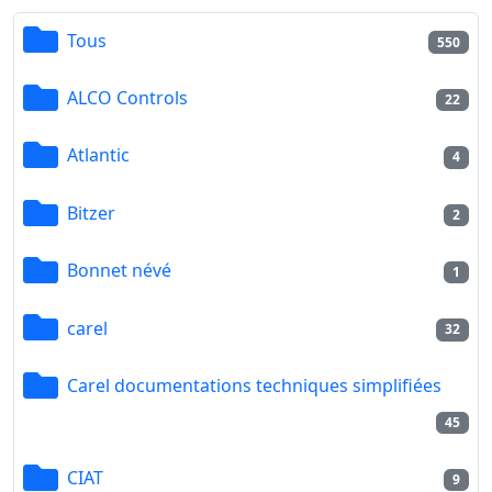
Tous
550
ALCO Controls
22
Atlantic
4
Bitzer
2
Bonnet névé
1
carel
32
Carel documentations techniques simplifiées
45
CIAT
9