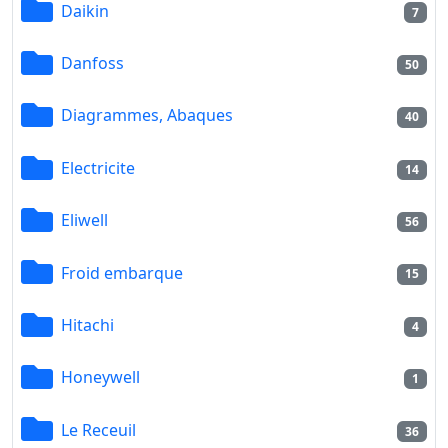
Daikin
7
Danfoss
50
Diagrammes, Abaques
40
Electricite
14
Eliwell
56
Froid embarque
15
Hitachi
4
Honeywell
1
Le Receuil
36