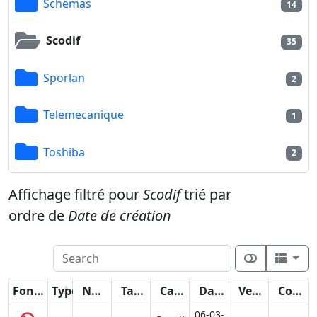
Schemas
14
Scodif
35
Sporlan
2
Telemecanique
1
Toshiba
2
Affichage filtré pour
Scodif
trié par
ordre de
Date de création
Fonctions
Type
Nom
Taille
Catégorie
Date
Version
Compteur
06-03-