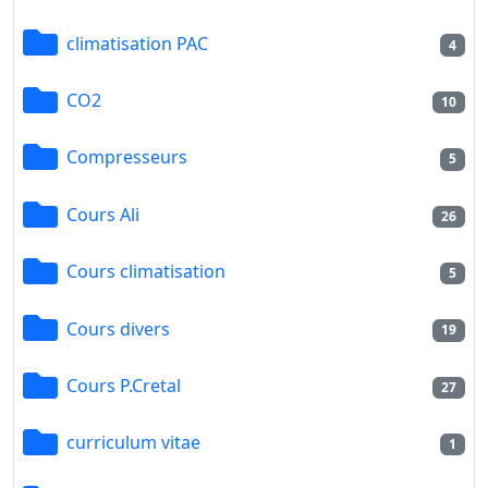
climatisation PAC
4
CO2
10
Compresseurs
5
Cours Ali
26
Cours climatisation
5
Cours divers
19
Cours P.Cretal
27
curriculum vitae
1