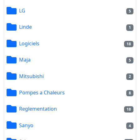
LG
5
Linde
1
Logiciels
18
Maja
5
Mitsubishi
2
Pompes a Chaleurs
8
Reglementation
18
Sanyo
4