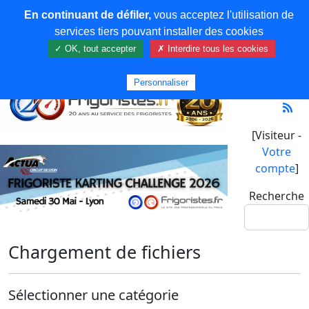
En continuant de défiler,
vous acceptez l'utilisation de
services tiers pouvant installer des cookies
✓ OK, tout accepter
✗ Interdire tous les cookies
Personnaliser
[Visiteur -
Votre
compte
]
Recherche
Chargement de fichiers
Sélectionner une catégorie