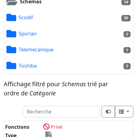
Schemas
14
Scodif
35
Sporlan
2
Telemecanique
1
Toshiba
2
Affichage filtré pour
Schemas
trié par
ordre de
Catégorie
Fonctions
Privé
Type