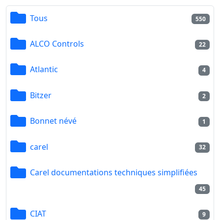
Tous
550
ALCO Controls
22
Atlantic
4
Bitzer
2
Bonnet névé
1
carel
32
Carel documentations techniques simplifiées
45
CIAT
9