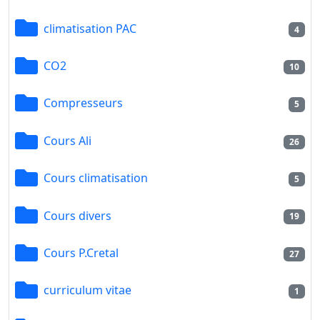
climatisation PAC
4
CO2
10
Compresseurs
5
Cours Ali
26
Cours climatisation
5
Cours divers
19
Cours P.Cretal
27
curriculum vitae
1