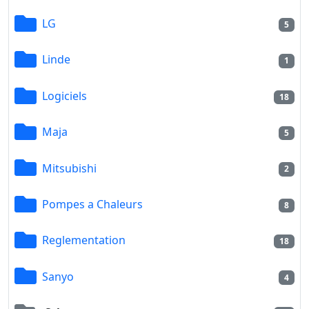
LG
5
Linde
1
Logiciels
18
Maja
5
Mitsubishi
2
Pompes a Chaleurs
8
Reglementation
18
Sanyo
4