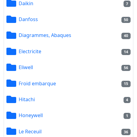
Daikin
7
Danfoss
50
Diagrammes, Abaques
40
Electricite
14
Eliwell
56
Froid embarque
15
Hitachi
4
Honeywell
1
Le Receuil
36