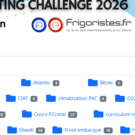
Atlantic
Bitzer
4
2
CIAT
climatisation PAC
CO
9
4
Cours P.Cretal
curriculum v
19
27
Eliwell
Froid embarque
H
56
15