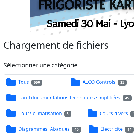
Chargement de fichiers
Sélectionner une catégorie
Tous
ALCO Controls
550
22
Carel documentations techniques simplifiées
45
Cours climatisation
Cours divers
5
Diagrammes, Abaques
Electricite
40
14