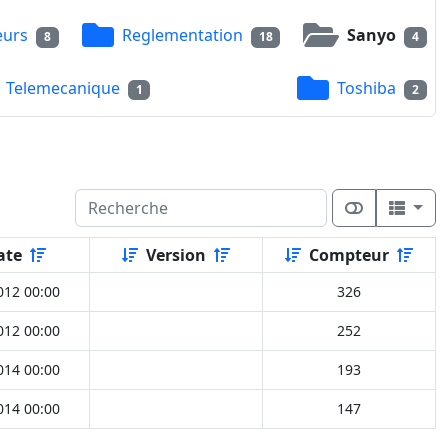
eurs
Reglementation
Sanyo
8
18
4
Telemecanique
Toshiba
1
2
ate
Version
Compteur
012 00:00
326
012 00:00
252
014 00:00
193
014 00:00
147