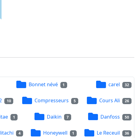
Bonnet névé
carel
1
32
2
Compresseurs
Cours Ali
10
5
26
itae
Daikin
Danfoss
1
7
50
itachi
Honeywell
Le Receuil
4
1
36