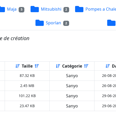
Maja
Mitsubishi
Pompes a Chal
5
2
Sporlan
2
e de création
Taille
Catégorie
D
Sanyo
87.32 KB
26-08-2
Sanyo
2.45 MB
26-08-2
Sanyo
101.22 KB
29-06-2
Sanyo
23.47 KB
29-06-2