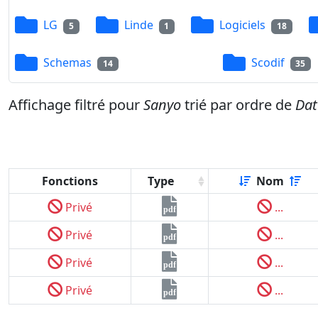
LG
Linde
Logiciels
5
1
18
Schemas
Scodif
14
35
Affichage filtré pour
Sanyo
trié par ordre de
Dat
Fonctions
Type
Nom
Privé
...
pdf
Privé
...
pdf
Privé
...
pdf
Privé
...
pdf