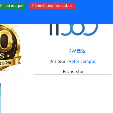
K, tout accepter
✗ Interdire tous les cookies
Contact
Mon compte
[Visiteur -
Votre compte
]
Recherche