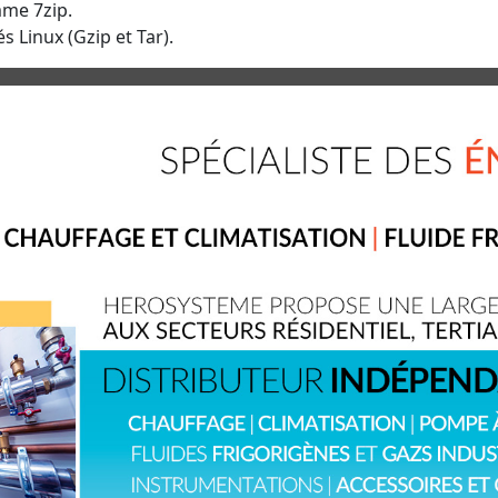
mme 7zip.
s Linux (Gzip et Tar).