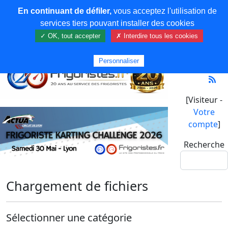
En continuant de défiler,
vous acceptez l'utilisation de
services tiers pouvant installer des cookies
✓ OK, tout accepter
✗ Interdire tous les cookies
Personnaliser
[Visiteur -
Votre
compte
]
Recherche
Chargement de fichiers
Sélectionner une catégorie