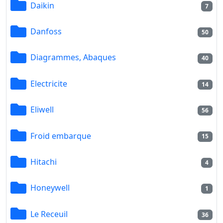
Daikin
7
Danfoss
50
Diagrammes, Abaques
40
Electricite
14
Eliwell
56
Froid embarque
15
Hitachi
4
Honeywell
1
Le Receuil
36