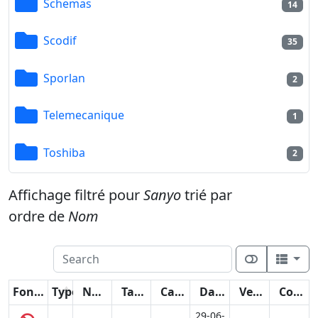
Schemas
14
Scodif
35
Sporlan
2
Telemecanique
1
Toshiba
2
Affichage filtré pour
Sanyo
trié par
ordre de
Nom
Fonctions
Type
Nom
Taille
Catégorie
Date
Version
Compteur
29-06-