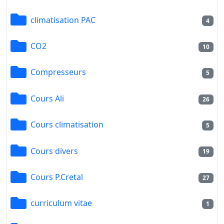
climatisation PAC
4
CO2
10
Compresseurs
5
Cours Ali
26
Cours climatisation
5
Cours divers
19
Cours P.Cretal
27
curriculum vitae
1