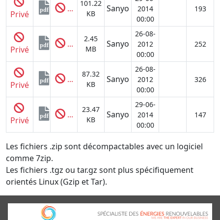
101.22
...
Sanyo
2014
193
pdf
Privé
KB
00:00
26-08-
2.45
...
Sanyo
2012
252
pdf
Privé
MB
00:00
26-08-
87.32
...
Sanyo
2012
326
pdf
Privé
KB
00:00
29-06-
23.47
...
Sanyo
2014
147
pdf
Privé
KB
00:00
Les fichiers .zip sont décompactables avec un logiciel
comme 7zip.
Les fichiers .tgz ou tar.gz sont plus spécifiquement
orientés Linux (Gzip et Tar).