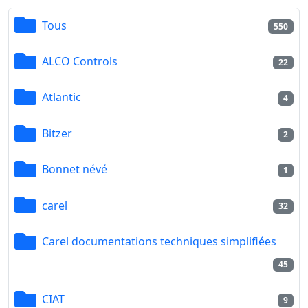
Tous
550
ALCO Controls
22
Atlantic
4
Bitzer
2
Bonnet névé
1
carel
32
Carel documentations techniques simplifiées
45
CIAT
9