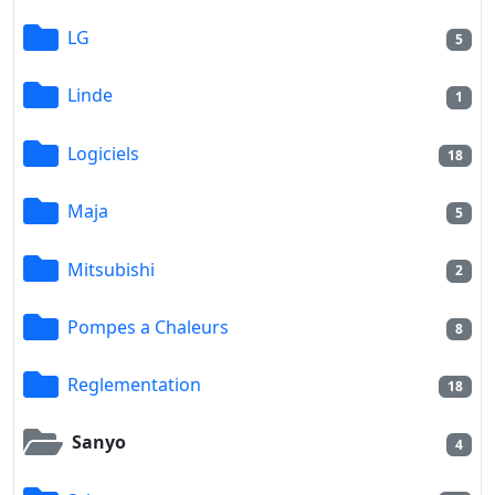
LG
5
Linde
1
Logiciels
18
Maja
5
Mitsubishi
2
Pompes a Chaleurs
8
Reglementation
18
Sanyo
4