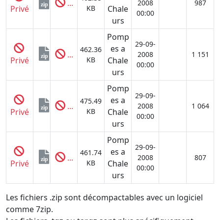
...
2008
987
zip
Privé
KB
Chale
00:00
urs
Pomp
29-09-
es a
462.36
...
2008
1 151
zip
Privé
KB
Chale
00:00
urs
Pomp
29-09-
es a
475.49
...
2008
1 064
zip
Privé
KB
Chale
00:00
urs
Pomp
29-09-
es a
461.74
...
2008
807
zip
Privé
KB
Chale
00:00
urs
Les fichiers .zip sont décompactables avec un logiciel
comme 7zip.