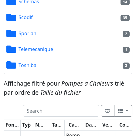
Schemas
14
Scodif
35
Sporlan
2
Telemecanique
1
Toshiba
2
Affichage filtré pour
Pompes a Chaleurs
trié
par ordre de
Taille du fichier
Fonctions
Type
Nom
Taille
Catégorie
Date
Version
Compteur
Pomp