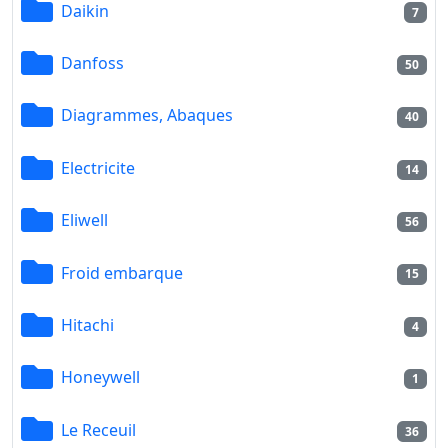
Daikin
7
Danfoss
50
Diagrammes, Abaques
40
Electricite
14
Eliwell
56
Froid embarque
15
Hitachi
4
Honeywell
1
Le Receuil
36