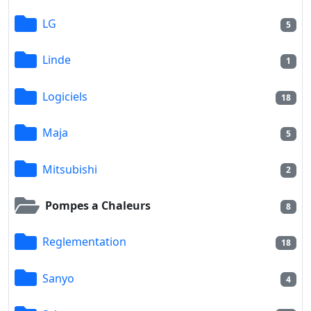
LG
5
Linde
1
Logiciels
18
Maja
5
Mitsubishi
2
Pompes a Chaleurs
8
Reglementation
18
Sanyo
4