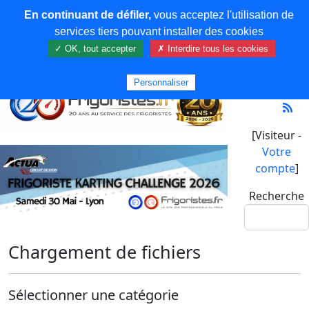
En continuant de défiler,
vous acceptez l'utilisation de
services tiers pouvant installer des cookies
✓ OK, tout accepter
✗ Interdire tous les cookies
Personnaliser
[Visiteur -
Votre
compte
]
Recherche
Chargement de fichiers
Sélectionner une catégorie