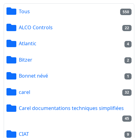
Tous
550
ALCO Controls
22
Atlantic
4
Bitzer
2
Bonnet névé
1
carel
32
Carel documentations techniques simplifiées
45
CIAT
9