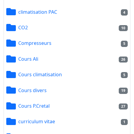
climatisation PAC
4
CO2
10
Compresseurs
5
Cours Ali
26
Cours climatisation
5
Cours divers
19
Cours P.Cretal
27
curriculum vitae
1