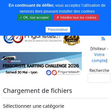
En continuant de défiler,
vous acceptez l'utilisation de
services tiers pouvant installer des cookies
✓ OK, tout accepter
✗ Interdire tous les cookies
Personnaliser
[Visiteur -
Votre
compte
]
Recherche
Chargement de fichiers
Sélectionner une catégorie