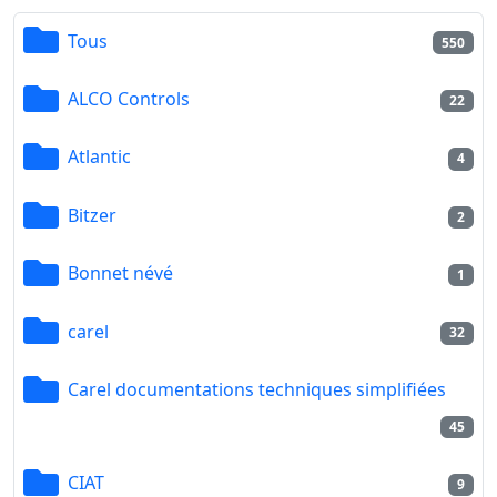
Tous
550
ALCO Controls
22
Atlantic
4
Bitzer
2
Bonnet névé
1
carel
32
Carel documentations techniques simplifiées
45
CIAT
9