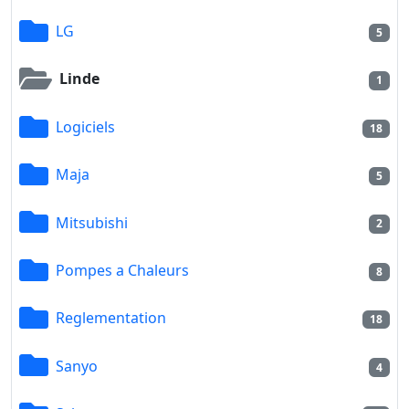
LG
5
Linde
1
Logiciels
18
Maja
5
Mitsubishi
2
Pompes a Chaleurs
8
Reglementation
18
Sanyo
4