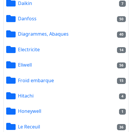
Daikin
7
Danfoss
50
Diagrammes, Abaques
40
Electricite
14
Eliwell
56
Froid embarque
15
Hitachi
4
Honeywell
1
Le Receuil
36