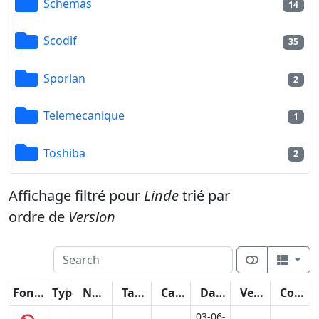
Schemas
14
Scodif
35
Sporlan
2
Telemecanique
1
Toshiba
2
Affichage filtré pour
Linde
trié par
ordre de
Version
Fonctions
Type
Nom
Taille
Catégorie
Date
Version
Compteur
03-06-