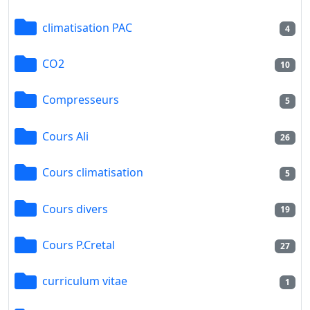
climatisation PAC
4
CO2
10
Compresseurs
5
Cours Ali
26
Cours climatisation
5
Cours divers
19
Cours P.Cretal
27
curriculum vitae
1