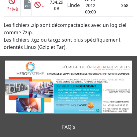
734.29
...
Linde
2012
368
rar
Privé
KB
00:00
Les fichiers .zip sont décompactables avec un logiciel
comme 7zip.
Les fichiers .tgz ou tar.gz sont plus spécifiquement
orientés Linux (Gzip et Tar).
FAQ's