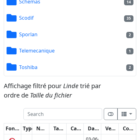
Schemas
14
Scodif
35
Sporlan
2
Telemecanique
1
Toshiba
2
Affichage filtré pour
Linde
trié par
ordre de
Taille du fichier
Fonctions
Type
Nom
Taille
Catégorie
Date
Version
Compteur
03-06-