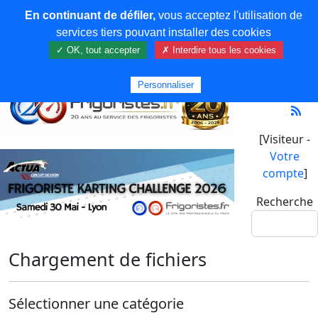
En continuant de défiler,
vous acceptez l'utilisation de
services tiers pouvant installer des cookies
✓ OK, tout accepter
✗ Interdire tous les cookies
Personnaliser
[Visiteur -
Votre
compte
]
Recherche
Chargement de fichiers
Sélectionner une catégorie