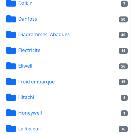
Daikin
7
Danfoss
50
Diagrammes, Abaques
40
Electricite
14
Eliwell
56
Froid embarque
15
Hitachi
4
Honeywell
1
Le Receuil
36