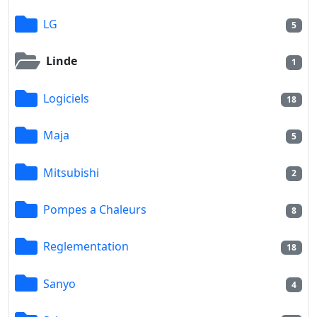
LG
5
Linde
1
Logiciels
18
Maja
5
Mitsubishi
2
Pompes a Chaleurs
8
Reglementation
18
Sanyo
4