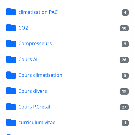
climatisation PAC
4
CO2
10
Compresseurs
5
Cours Ali
26
Cours climatisation
5
Cours divers
19
Cours P.Cretal
27
curriculum vitae
1