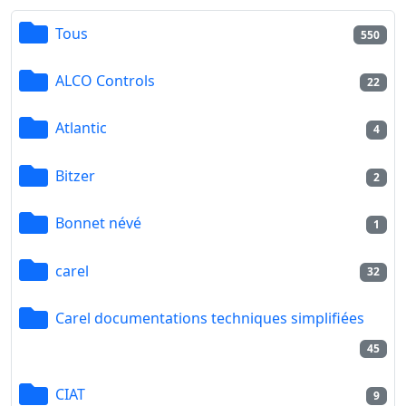
Tous
550
ALCO Controls
22
Atlantic
4
Bitzer
2
Bonnet névé
1
carel
32
Carel documentations techniques simplifiées
45
CIAT
9