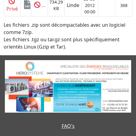
734.29
...
Linde
2012
368
rar
Privé
KB
00:00
Les fichiers .zip sont décompactables avec un logiciel
comme 7zip.
Les fichiers .tgz ou tar.gz sont plus spécifiquement
orientés Linux (Gzip et Tar).
FAQ's