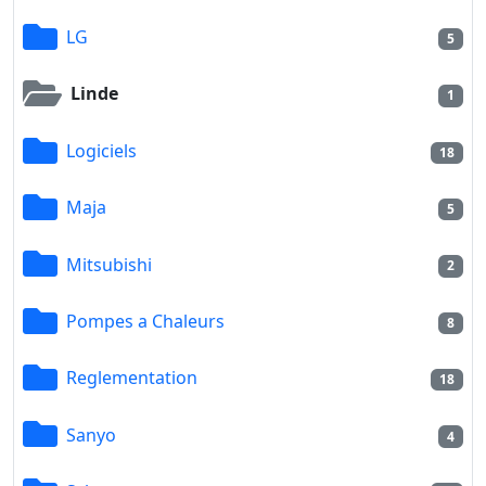
LG
5
Linde
1
Logiciels
18
Maja
5
Mitsubishi
2
Pompes a Chaleurs
8
Reglementation
18
Sanyo
4