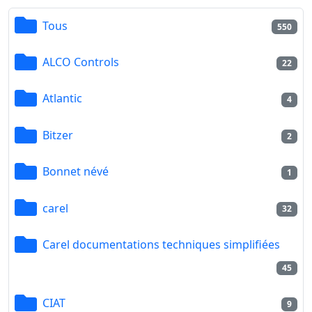
Tous
550
ALCO Controls
22
Atlantic
4
Bitzer
2
Bonnet névé
1
carel
32
Carel documentations techniques simplifiées
45
CIAT
9