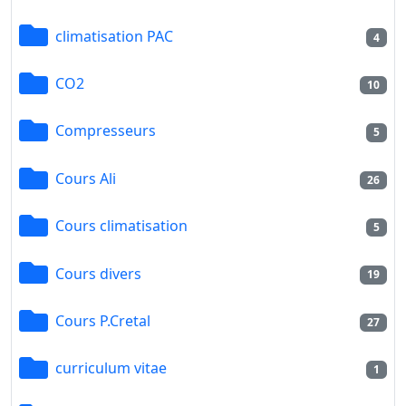
climatisation PAC
4
CO2
10
Compresseurs
5
Cours Ali
26
Cours climatisation
5
Cours divers
19
Cours P.Cretal
27
curriculum vitae
1