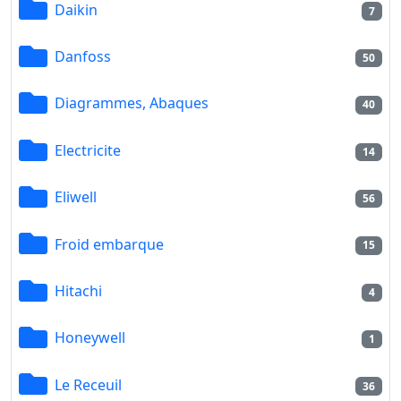
Daikin
7
Danfoss
50
Diagrammes, Abaques
40
Electricite
14
Eliwell
56
Froid embarque
15
Hitachi
4
Honeywell
1
Le Receuil
36