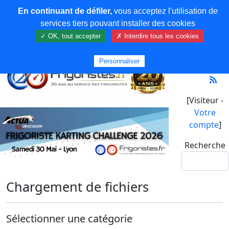
En continuant de défiler,
vous acceptez l'utilisation de
services tiers pouvant installer des cookies
✓ OK, tout accepter
✗ Interdire tous les cookies
Personnaliser
[Visiteur -
Votre
compte
]
Recherche
Chargement de fichiers
Sélectionner une catégorie