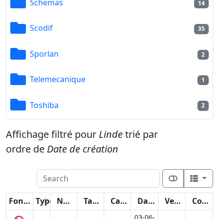
Schemas
14
Scodif
35
Sporlan
2
Telemecanique
1
Toshiba
2
Affichage filtré pour
Linde
trié par
ordre de
Date de création
Fonctions
Type
Nom
Taille
Catégorie
Date
Version
Compteur
03-06-