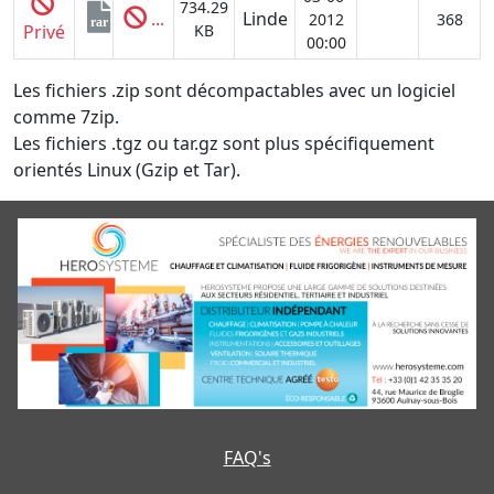
734.29
...
Linde
2012
368
rar
Privé
KB
00:00
Les fichiers .zip sont décompactables avec un logiciel
comme 7zip.
Les fichiers .tgz ou tar.gz sont plus spécifiquement
orientés Linux (Gzip et Tar).
FAQ's