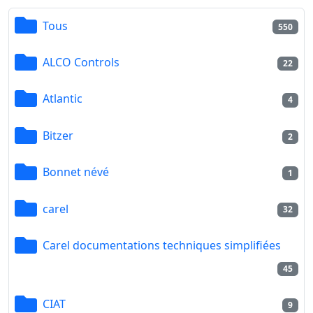
Tous
550
ALCO Controls
22
Atlantic
4
Bitzer
2
Bonnet névé
1
carel
32
Carel documentations techniques simplifiées
45
CIAT
9