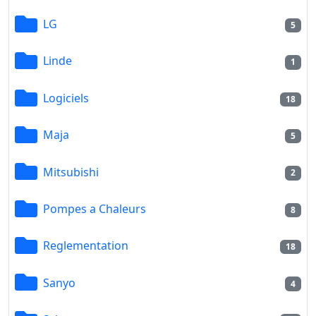
LG
5
Linde
1
Logiciels
18
Maja
5
Mitsubishi
2
Pompes a Chaleurs
8
Reglementation
18
Sanyo
4