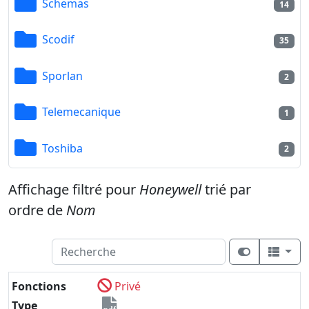
Schemas
14
Scodif
35
Sporlan
2
Telemecanique
1
Toshiba
2
Affichage filtré pour
Honeywell
trié par
ordre de
Nom
Fonctions
Privé
Type