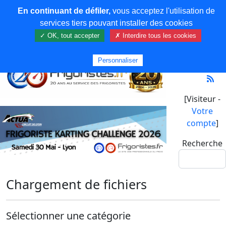
En continuant de défiler,
vous acceptez l'utilisation de
services tiers pouvant installer des cookies
✓ OK, tout accepter
✗ Interdire tous les cookies
Personnaliser
[Visiteur -
Votre
compte
]
Recherche
Chargement de fichiers
Sélectionner une catégorie