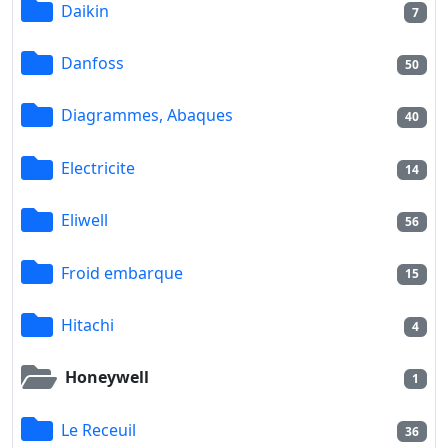
Daikin
7
Danfoss
50
Diagrammes, Abaques
40
Electricite
14
Eliwell
56
Froid embarque
15
Hitachi
4
Honeywell
1
Le Receuil
36