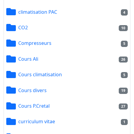
climatisation PAC
4
CO2
10
Compresseurs
5
Cours Ali
26
Cours climatisation
5
Cours divers
19
Cours P.Cretal
27
curriculum vitae
1