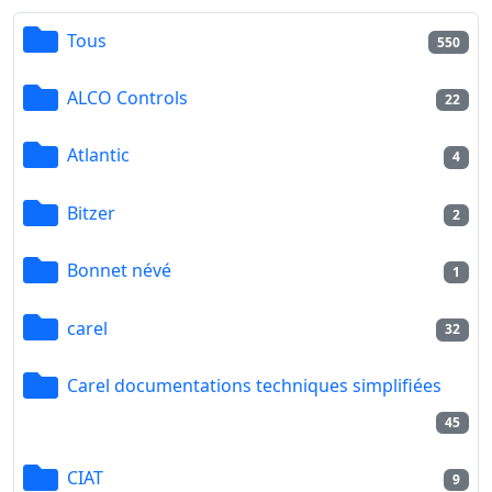
Tous
550
ALCO Controls
22
Atlantic
4
Bitzer
2
Bonnet névé
1
carel
32
Carel documentations techniques simplifiées
45
CIAT
9