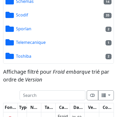
Schemas
14
Scodif
35
Sporlan
2
Telemecanique
1
Toshiba
2
Affichage filtré pour
Froid embarque
trié par
ordre de
Version
Fonctions
Type
Nom
Taille
Catégorie
Date
Version
Compteur
Froid