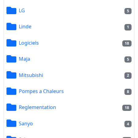
LG
5
Linde
1
Logiciels
18
Maja
5
Mitsubishi
2
Pompes a Chaleurs
8
Reglementation
18
Sanyo
4