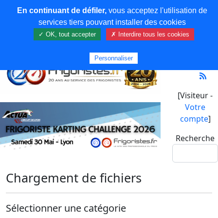
En continuant de défiler,
vous acceptez l'utilisation de
services tiers pouvant installer des cookies
✓ OK, tout accepter
✗ Interdire tous les cookies
Personnaliser
[Visiteur -
Votre
compte
]
Recherche
Chargement de fichiers
Sélectionner une catégorie