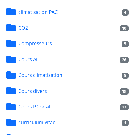
climatisation PAC
4
CO2
10
Compresseurs
5
Cours Ali
26
Cours climatisation
5
Cours divers
19
Cours P.Cretal
27
curriculum vitae
1