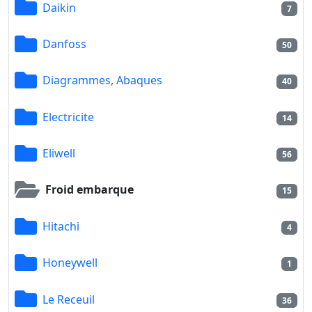
Daikin
7
Danfoss
50
Diagrammes, Abaques
40
Electricite
14
Eliwell
56
Froid embarque
15
Hitachi
4
Honeywell
1
Le Receuil
36