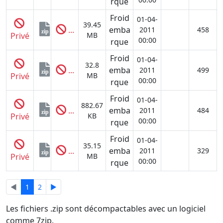
rque
Froid
01-04-
39.45
...
emba
2011
458
zip
Privé
MB
00:00
rque
Froid
01-04-
32.8
...
emba
2011
499
zip
Privé
MB
00:00
rque
Froid
01-04-
882.67
...
emba
2011
484
zip
Privé
KB
00:00
rque
Froid
01-04-
35.15
...
emba
2011
329
zip
Privé
MB
00:00
rque
◄
1
2
►
Les fichiers .zip sont décompactables avec un logiciel
comme 7zip.