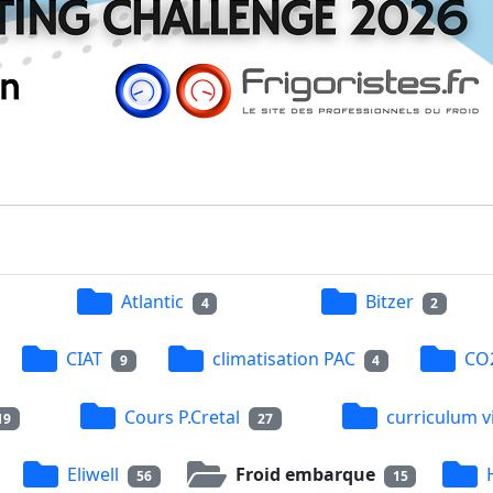
Atlantic
Bitzer
4
2
CIAT
climatisation PAC
CO
9
4
Cours P.Cretal
curriculum v
19
27
Eliwell
Froid embarque
56
15