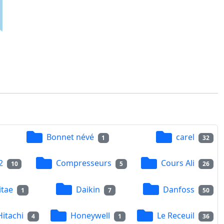
Bonnet névé
carel
1
32
2
Compresseurs
Cours Ali
10
5
26
itae
Daikin
Danfoss
1
7
50
Hitachi
Honeywell
Le Receuil
4
1
36