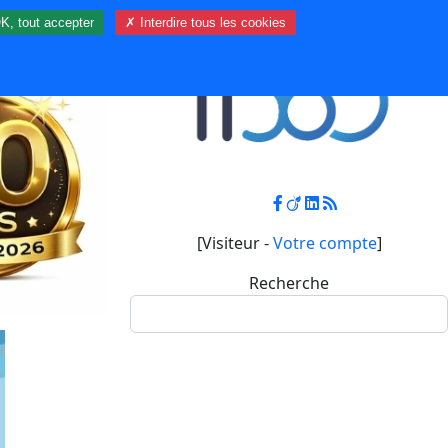
K, tout accepter
✗ Interdire tous les cookies
Contact
Mon compte
[Visiteur -
Votre compte
]
Recherche