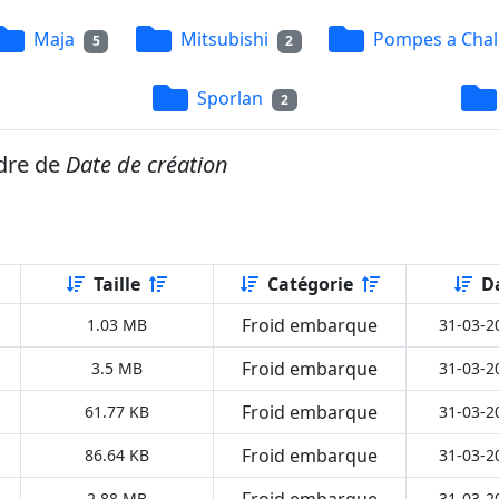
Maja
Mitsubishi
Pompes a Chal
5
2
Sporlan
2
rdre de
Date de création
Taille
Catégorie
D
Froid embarque
1.03 MB
31-03-2
Froid embarque
3.5 MB
31-03-2
Froid embarque
61.77 KB
31-03-2
Froid embarque
86.64 KB
31-03-2
Froid embarque
2.88 MB
31-03-2