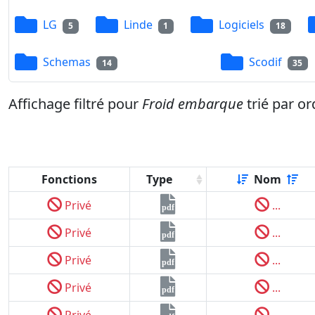
LG
Linde
Logiciels
5
1
18
Schemas
Scodif
14
35
Affichage filtré pour
Froid embarque
trié par o
Fonctions
Type
Nom
Privé
...
pdf
Privé
...
pdf
Privé
...
pdf
Privé
...
pdf
Privé
...