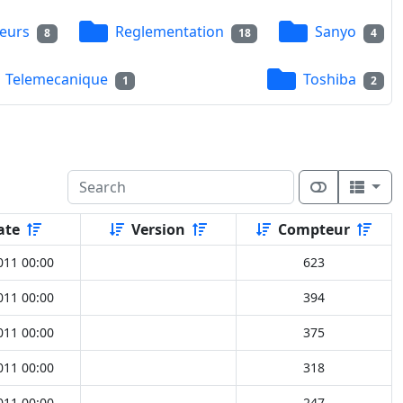
eurs
Reglementation
Sanyo
8
18
4
Telemecanique
Toshiba
1
2
ate
Version
Compteur
011 00:00
623
011 00:00
394
011 00:00
375
011 00:00
318
011 00:00
247