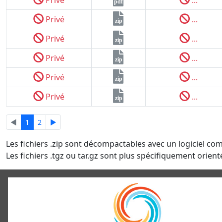
pdf
Privé
...
zip
Privé
...
zip
Privé
...
zip
Privé
...
zip
Privé
...
zip
◄
1
2
►
Les fichiers .zip sont décompactables avec un logiciel co
Les fichiers .tgz ou tar.gz sont plus spécifiquement orienté