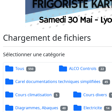
Chargement de fichiers
Sélectionner une catégorie
Tous
ALCO Controls
550
22
Carel documentations techniques simplifiées
45
Cours climatisation
Cours divers
5
Diagrammes, Abaques
Electricite
40
14