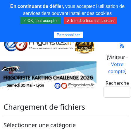
En continuant de défiler,
vous acceptez l'utilisation de
services tiers pouvant installer des cookies
✓ OK, tout accepter
✗ Interdire tous les cookies
Personnaliser
[Visiteur -
Votre
compte
]
Recherche
Chargement de fichiers
Sélectionner une catégorie