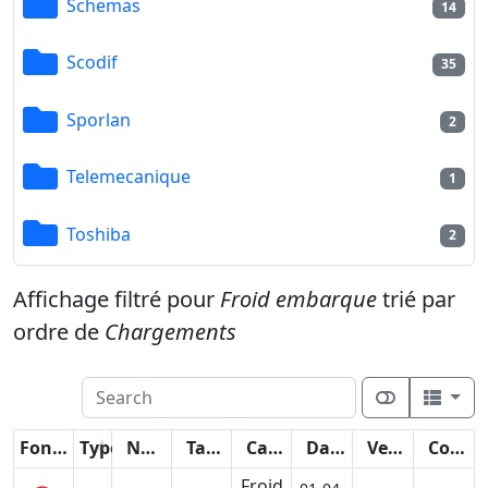
Schemas
14
Scodif
35
Sporlan
2
Telemecanique
1
Toshiba
2
Affichage filtré pour
Froid embarque
trié par
ordre de
Chargements
Fonctions
Type
Nom
Taille
Catégorie
Date
Version
Compteur
Froid