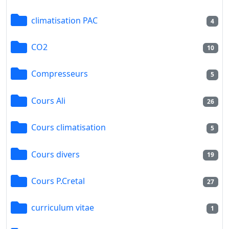
climatisation PAC
4
CO2
10
Compresseurs
5
Cours Ali
26
Cours climatisation
5
Cours divers
19
Cours P.Cretal
27
curriculum vitae
1