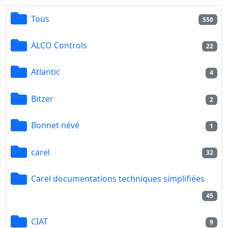
Tous
550
ALCO Controls
22
Atlantic
4
Bitzer
2
Bonnet névé
1
carel
32
Carel documentations techniques simplifiées
45
CIAT
9