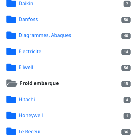
Daikin
7
Danfoss
50
Diagrammes, Abaques
40
Electricite
14
Eliwell
56
Froid embarque
15
Hitachi
4
Honeywell
1
Le Receuil
36