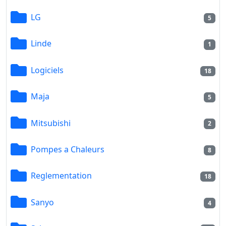
LG
5
Linde
1
Logiciels
18
Maja
5
Mitsubishi
2
Pompes a Chaleurs
8
Reglementation
18
Sanyo
4