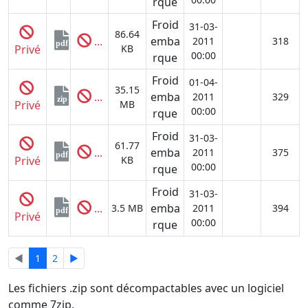
rque
Froid
31-03-
86.64
...
emba
2011
318
pdf
Privé
KB
00:00
rque
Froid
01-04-
35.15
...
emba
2011
329
zip
Privé
MB
00:00
rque
Froid
31-03-
61.77
...
emba
2011
375
pdf
Privé
KB
00:00
rque
Froid
31-03-
...
emba
3.5 MB
2011
394
pdf
Privé
00:00
rque
◄
1
2
►
Les fichiers .zip sont décompactables avec un logiciel
comme 7zip.